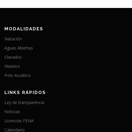
MODALIDADES
Natación
Aguas Abiertas
Clavados
Masters
Polo Acuático
LINKS RÁPIDOS
Ley de transparencia
Noticias
Licencias FENA
Calendario