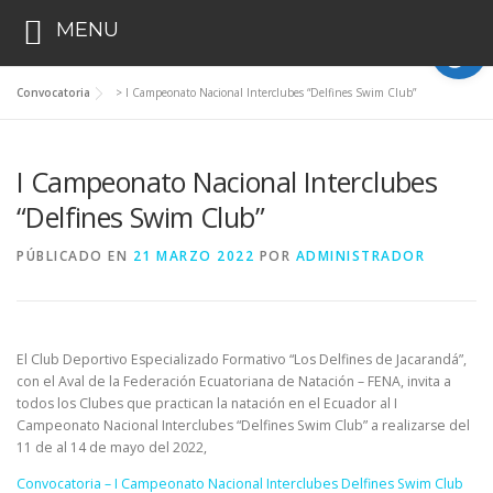
Op
MENU
Saltar
Convocatoria
>
I Campeonato Nacional Interclubes “Delfines Swim Club”
al
contenido
I Campeonato Nacional Interclubes
“Delfines Swim Club”
PÚBLICADO EN
21 MARZO 2022
POR
ADMINISTRADOR
El Club Deportivo Especializado Formativo “Los Delfines de Jacarandá”,
con el Aval de la Federación Ecuatoriana de Natación – FENA, invita a
todos los Clubes que practican la natación en el Ecuador al I
Campeonato Nacional Interclubes “Delfines Swim Club” a realizarse del
11 de al 14 de mayo del 2022,
Convocatoria – I Campeonato Nacional Interclubes Delfines Swim Club