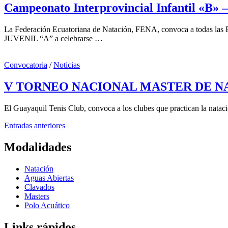
Campeonato Interprovincial Infantil «B» –
La Federación Ecuatoriana de Natación, FENA, convoca a todas la
JUVENIL “A” a celebrarse …
Convocatoria
/
Noticias
V TORNEO NACIONAL MASTER DE NA
El Guayaquil Tenis Club, convoca a los clubes que practican la nata
Navegación
Entradas anteriores
de
Modalidades
entradas
Natación
Aguas Abiertas
Clavados
Masters
Polo Acuático
Links rápidos