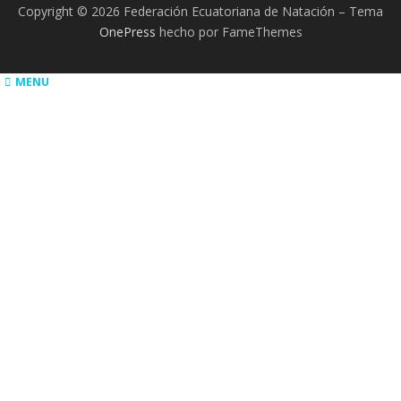
Copyright © 2026 Federación Ecuatoriana de Natación
–
Tema
OnePress
hecho por FameThemes
MENU