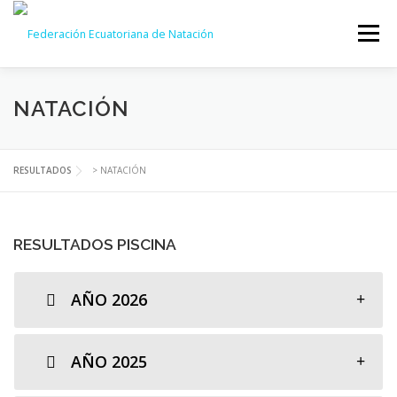
Saltar
al
Menú
contenido
NOSOTROS
MODALIDADES
RESULTADOS
NATACIÓN
LICENCIAS FENA
DOCUMENTOS
CALENDARIO
RESULTADOS
>
NATACIÓN
CONTACTOS
RESULTADOS PISCINA
AÑO 2026
AÑO 2025