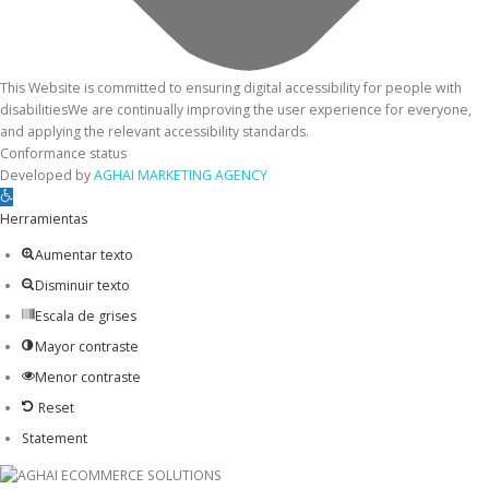
This Website is committed to ensuring digital accessibility for people with
disabilitiesWe are continually improving the user experience for everyone,
and applying the relevant accessibility standards.
Conformance status
Developed by
AGHAI MARKETING AGENCY
Open toolbar
Herramientas
Aumentar texto
Disminuir texto
Escala de grises
Mayor contraste
Menor contraste
Reset
Statement