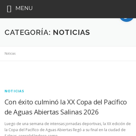
Op
MENU
Saltar
al
CATEGORÍA:
NOTICIAS
contenido
Noticias
NOTICIAS
Con éxito culminó la XX Copa del Pacífico
de Aguas Abiertas Salinas 2026
Luego de una semana de intensas jornadas deportivas, la XX edición de
la Copa del Pacífico de Aguas Abiertas llegó a su final en la ciudad de
Salinas, consolidándose como …