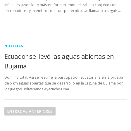
infantiles, juveniles y máster, fortaleciendo el trabajo conjunto con
entrenadores y miembros del cuerpo técnico. Un llamado a seguir …
NOTICIAS
Ecuador se llevó las aguas abiertas en
Bujama
Dominio total. Así se resume la participación ecuatoriana en la prueba
de 5 km aguas abiertas que se desarrolló en la Laguna de Bujama por
los Juegos Bolivarianos Ayacucho Lima …
N
a
ENTRADAS ANTERIORES
v
e