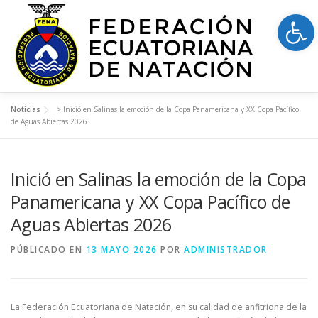
Saltar
Op
al
Menú
contenido
Noticias
>
Inició en Salinas la emoción de la Copa Panamericana y XX Copa Pacífico
NOSOTROS
MODALIDADES
RESULTADOS
de Aguas Abiertas 2026
Inició en Salinas la emoción de la Copa
LICENCIAS FENA
DOCUMENTOS
CALENDARIO
Panamericana y XX Copa Pacífico de
Aguas Abiertas 2026
CONTACTOS
PÚBLICADO EN
13 MAYO 2026
POR
ADMINISTRADOR
La Federación Ecuatoriana de Natación, en su calidad de anfitriona de la