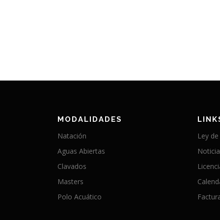
MODALIDADES
LINK
Natación
Ley de
Aguas Abiertas
Notici
Clavados
Licenc
Masters
Calend
Polo Acuático
Factura