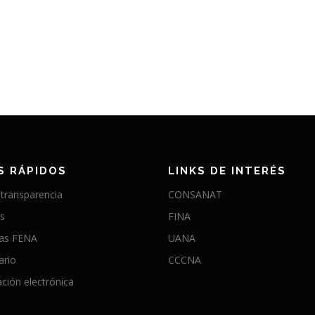
S RÁPIDOS
LINKS DE INTERÉS
 transparencia
CONSANAT
as
FINA
ias FENA
UANA
ario
CCCNA
ción electrónica