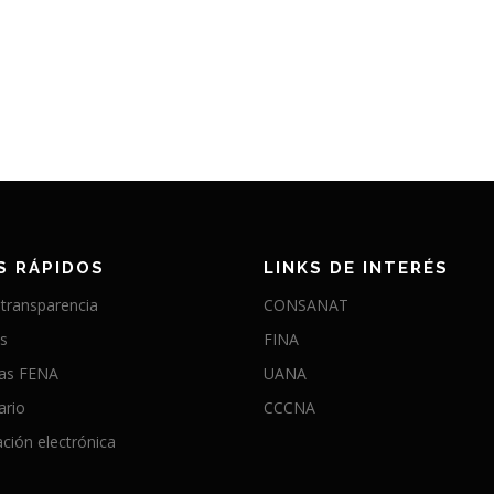
S RÁPIDOS
LINKS DE INTERÉS
 transparencia
CONSANAT
as
FINA
ias FENA
UANA
ario
CCCNA
ción electrónica