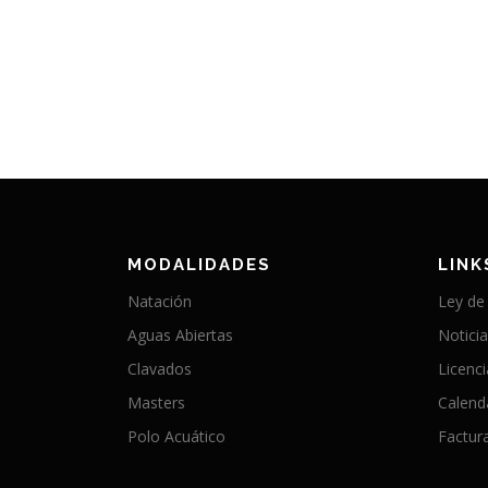
MODALIDADES
LINK
Natación
Ley de
Aguas Abiertas
Notici
Clavados
Licenc
Masters
Calend
Polo Acuático
Factura