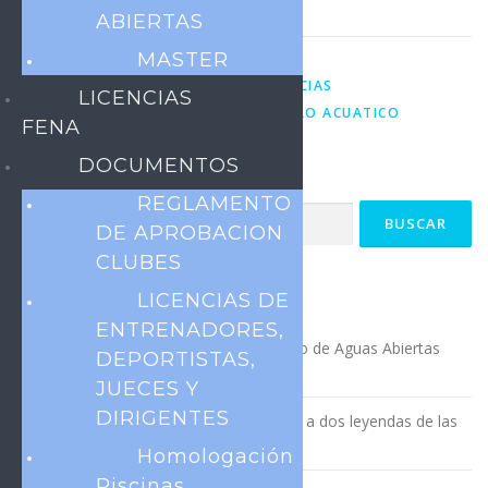
ABIERTAS
MASTER
PUBLICADO EL
CONVOCATORIA
,
NOTICIAS
LICENCIAS
ETIQUETADO CON
CAMPEONATO
,
POLO ACUATICO
FENA
DOCUMENTOS
REGLAMENTO
Buscar:
DE APROBACION
CLUBES
LICENCIAS DE
ENTRADAS RECIENTES
ENTRENADORES,
Con éxito culminó la XX Copa del Pacífico de Aguas Abiertas
DEPORTISTAS,
Salinas 2026
JUECES Y
DIRIGENTES
La XX Copa del Pacífico rindió homenaje a dos leyendas de las
aguas abiertas
Homologación
Piscinas