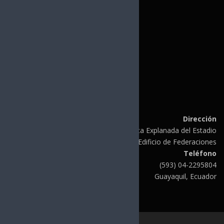
LINKS DE INTERÉS
CONSANAT
FINA
UANA
CCCNA
Dirección
Av. de las Américas Plazoleta Olímpica Explanada del Estadio
Modelo Edificio de Federaciones
Teléfono
(593) 04-2295804
Guayaquil, Ecuador