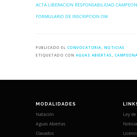
ACTA LIBERACION RESPONSABILIDAD CAMPEON
FORMULARIO DE INSCRIPCION OW
PUBLICADO EL
CONVOCATORIA
,
NOTICIAS
ETIQUETADO CON
AGUAS ABIERTAS
,
CAMPEON
MODALIDADES
LINK
Natación
Ley de
Aguas Abiertas
Notici
Clavados
Licenc