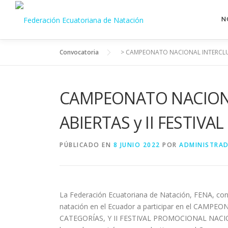
Saltar
al
N
contenido
Convocatoria
>
CAMPEONATO NACIONAL INTERCLUB
CAMPEONATO NACIONA
ABIERTAS y II FESTI
PÚBLICADO EN
8 JUNIO 2022
POR
ADMINISTRA
La Federación Ecuatoriana de Natación, FENA, conv
natación en el Ecuador a participar en el CA
CATEGORÍAS, Y II FESTIVAL PROMOCIONAL NACIONAL