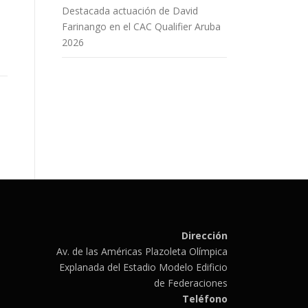
Destacada actuación de David
Farinango en el CAC Qualifier Aruba
2026
Dirección
Av. de las Américas Plazoleta Olímpica
Explanada del Estadio Modelo Edificio
de Federaciones
Teléfono