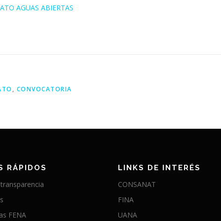
ATO AGUAS ABIERTAS
ATO
,
CONVOCATORIA
S RÁPIDOS
LINKS DE INTERÉS
 transparencia
CONSANAT
as
FINA
ias FENA
UANA