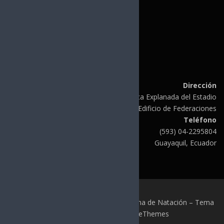
CONSANAT
FINA
UANA
CCCNA
Dirección
Av. de las Américas Plazoleta Olímpica Explanada del Estadio
Modelo Edificio de Federaciones
Teléfono
(593) 04-2295804
Guayaquil, Ecuador
Copyright © 2026 Federación Ecuatoriana de Natación
–
Tema
OnePress
hecho por FameThemes