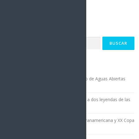
Buscar:
ENTRADAS RECIENTES
Con éxito culminó la XX Copa del Pacífico de Aguas Abiertas
Salinas 2026
La XX Copa del Pacífico rindió homenaje a dos leyendas de las
aguas abiertas
Inició en Salinas la emoción de la Copa Panamericana y XX Copa
Pacífico de Aguas Abiertas 2026