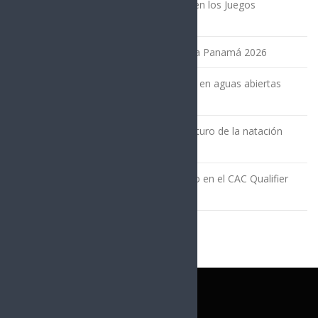
Juan Diego León y Victoria Edgar brillan en los Juegos
Suramericanos de la Juventud
La FENA presenta a sus clasificados para Panamá 2026
Ecuador conquista doble medalla de oro en aguas abiertas
durante el Panam Aquatics Aruba 2026
El talento de Uma Córdova impulsa el futuro de la natación
ecuatoriana en Aruba 2026
Destacada actuación de David Farinango en el CAC Qualifier
Aruba 2026
MODALIDADES