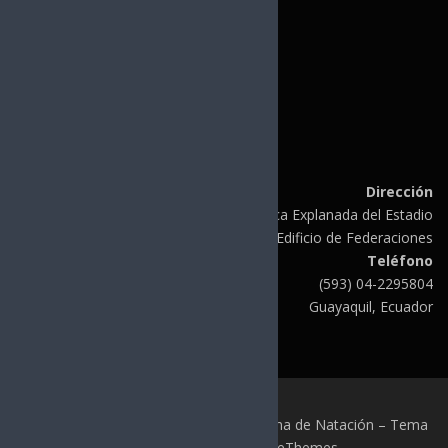
LINKS DE INTERÉS
CONSANAT
FINA
UANA
CCCNA
Dirección
Av. de las Américas Plazoleta Olímpica Explanada del Estadio
Modelo Edificio de Federaciones
Teléfono
(593) 04-2295804
Guayaquil, Ecuador
Copyright © 2026 Federación Ecuatoriana de Natación
–
Tema
OnePress
hecho por FameThemes