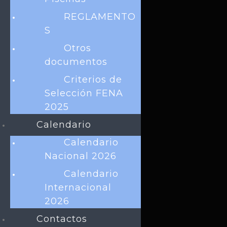
MODALIDADES
REGLAMENTO
Natación
S
Aguas Abiertas
Otros
Clavados
documentos
Masters
Criterios de
Polo Acuático
Selección FENA
2025
LINKS RÁPIDOS
Calendario
Ley de transparencia
Calendario
Noticias
Nacional 2026
Licencias FENA
Calendario
Calendario
Internacional
Facturación electrónica
2026
Contactos