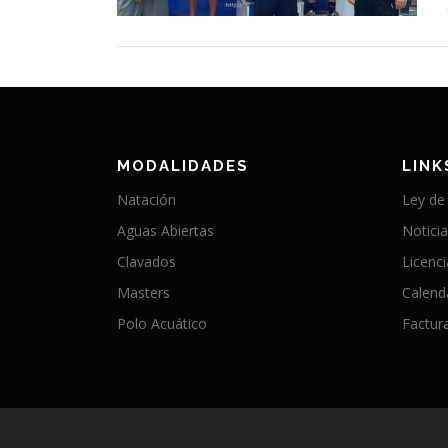
MODALIDADES
LINK
Natación
Ley de
Aguas Abiertas
Notici
Clavados
Licenc
Masters
Calend
Polo Acuático
Factura