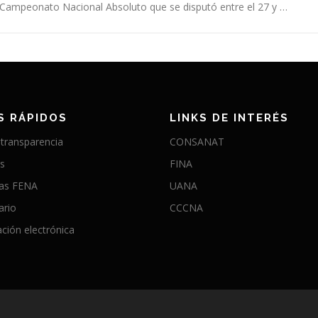
Campeonato Nacional Absoluto que se disputó entre el 27 y …
S RÁPIDOS
LINKS DE INTERÉS
 transparencia
CONSANAT
as
FINA
ias FENA
UANA
ario
CCCNA
ción electrónica