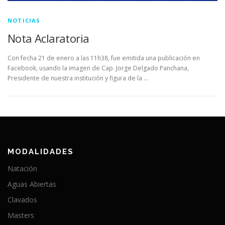
NOTICIAS
Nota Aclaratoria
Con fecha 21 de enero a las 11h38, fue emitida una publicación en
Facebook, usando la imagen de Cap. Jorge Delgado Panchana,
Presidente de nuestra institución y figura de la …
MODALIDADES
Natación
Aguas Abiertas
Clavados
Masters