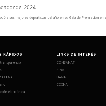
adador del 2024
ció a sus mejores deportistas del año en su Gala de Premiación en e
S RÁPIDOS
LINKS DE INTERÉS
 transparencia
CONSANAT
as
FINA
ias FENA
UANA
ario
CCCNA
ción electrónica