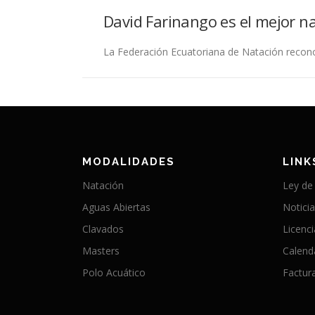
David Farinango es el mejor n
La Federación Ecuatoriana de Natación recono
MODALIDADES
LINK
Natación
Ley de
Aguas Abiertas
Notici
Clavados
Licenc
Masters
Calend
Polo Acuático
Factura