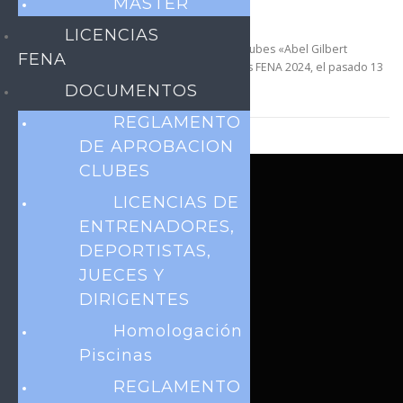
MASTER
de Novatos 2024
LICENCIAS
Se realizó el VIII Campeonato Nacional Interclubes «Abel Gilbert
FENA
Vásconez» y el IX Festival Nacional de Novatos FENA 2024, el pasado 13
y 14 de julio, en el complejo de …
DOCUMENTOS
REGLAMENTO
DE APROBACION
CLUBES
LICENCIAS DE
MODALIDADES
ENTRENADORES,
Natación
DEPORTISTAS,
JUECES Y
Aguas Abiertas
DIRIGENTES
Clavados
Homologación
Masters
Piscinas
Polo Acuático
REGLAMENTO