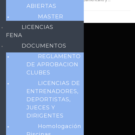
ABIERTAS
MASTER
LICENCIAS
FENA
MODALIDADES
DOCUMENTOS
Natación
REGLAMENTO
Aguas Abiertas
DE APROBACION
CLUBES
Clavados
Masters
LICENCIAS DE
ENTRENADORES,
Polo Acuático
DEPORTISTAS,
JUECES Y
LINKS RÁPIDOS
DIRIGENTES
Ley de transparencia
Homologación
Noticias
Piscinas