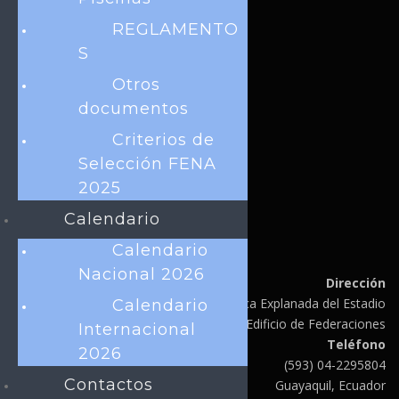
Licencias FENA
REGLAMENTO
Calendario
S
Facturación electrónica
Otros
documentos
LINKS DE INTERÉS
Criterios de
CONSANAT
Selección FENA
FINA
2025
UANA
Calendario
CCCNA
Calendario
Nacional 2026
Dirección
Av. de las Américas Plazoleta Olímpica Explanada del Estadio
Calendario
Modelo Edificio de Federaciones
Internacional
Teléfono
2026
(593) 04-2295804
Contactos
Guayaquil, Ecuador