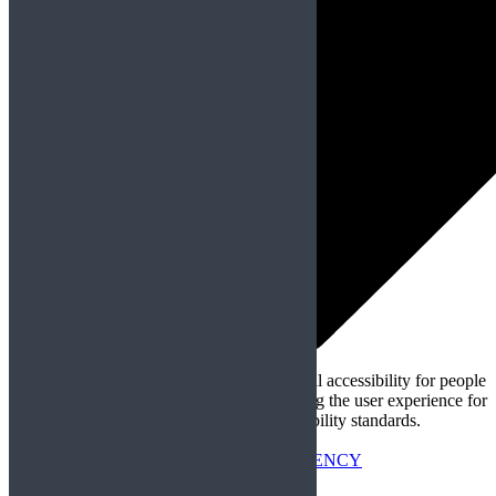
This Website is committed to ensuring digital accessibility for people
with disabilitiesWe are continually improving the user experience for
everyone, and applying the relevant accessibility standards.
Conformance status
Developed by
AGHAI MARKETING AGENCY
Open toolbar